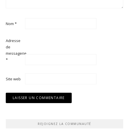
Nom
*
Adresse
de
messagerie
*
Site web
REJOIGNEZ LA COMMUNAUTÉ