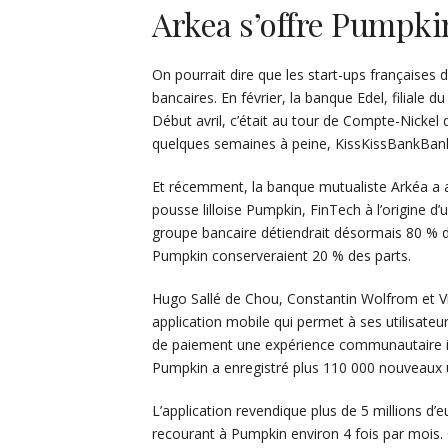
Arkea s’offre Pumpki
On pourrait dire que les start-ups françaises 
bancaires. En février, la banque Edel, filiale
Début avril, c’était au tour de Compte-Nickel 
quelques semaines à peine, KissKissBankBank 
Et récemment, la banque mutualiste Arkéa a a
pousse lilloise Pumpkin, FinTech à l’origine d
groupe bancaire détiendrait désormais 80 % du
Pumpkin conserveraient 20 % des parts.
Hugo Sallé de Chou, Constantin Wolfrom et Vi
application mobile qui permet à ses utilisateu
de paiement une expérience communautaire in
Pumpkin a enregistré plus 110 000 nouveaux ut
L’application revendique plus de 5 millions d’e
recourant à Pumpkin environ 4 fois par mois. C