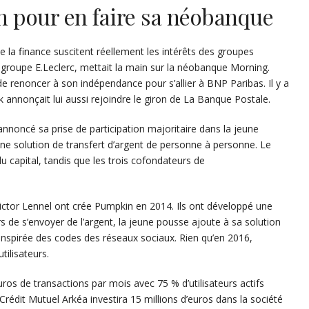
n pour en faire sa néobanque
de la finance suscitent réellement les intérêts des groupes
 du groupe E.Leclerc, mettait la main sur la néobanque Morning.
de renoncer à son indépendance pour s’allier à BNP Paribas. Il y a
annonçait lui aussi rejoindre le giron de La Banque Postale.
nnoncé sa prise de participation majoritaire dans la jeune
’une solution de transfert d’argent de personne à personne. Le
 capital, tandis que les trois cofondateurs de
ctor Lennel ont crée Pumpkin en 2014. Ils ont développé une
rs de s’envoyer de l’argent, la jeune pousse ajoute à sa solution
spirée des codes des réseaux sociaux. Rien qu’en 2016,
ilisateurs.
uros de transactions par mois avec 75 % d’utilisateurs actifs
rédit Mutuel Arkéa investira 15 millions d’euros dans la société