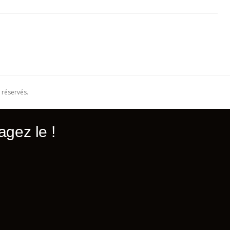
 réservés.
gez le !